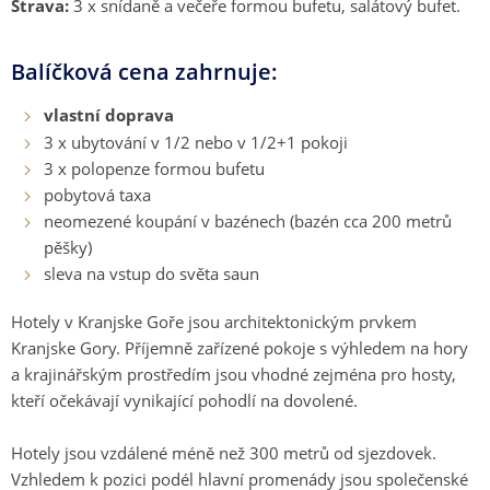
Strava:
3 x snídaně a večeře formou bufetu, salátový bufet.
Balíčková cena zahrnuje:
vlastní doprava
3 x ubytování v 1/2 nebo v 1/2+1 pokoji
3 x polopenze formou bufetu
pobytová taxa
neomezené koupání v bazénech (bazén cca 200 metrů
pěšky)
sleva na vstup do světa saun
Hotely v Kranjske Goře jsou architektonickým prvkem
Kranjske Gory. Příjemně zařízené pokoje s výhledem na hory
a krajinářským prostředím jsou vhodné zejména pro hosty,
kteří očekávají vynikající pohodlí na dovolené.
Hotely jsou vzdálené méně než 300 metrů od sjezdovek.
Vzhledem k pozici podél hlavní promenády jsou společenské