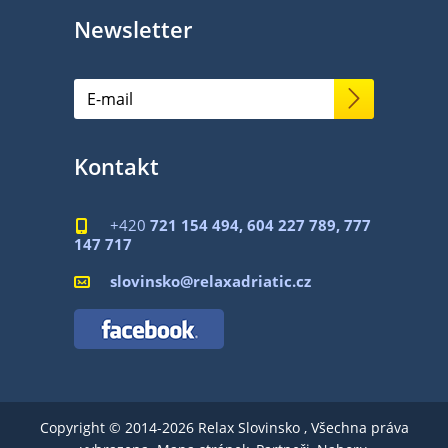
Newsletter
Kontakt
+420
721 154 494, 604 227 789, 777

147 717
slovinsko@relaxadriatic.cz

Copyright © 2014-2026 Relax Slovinsko , Všechna práva