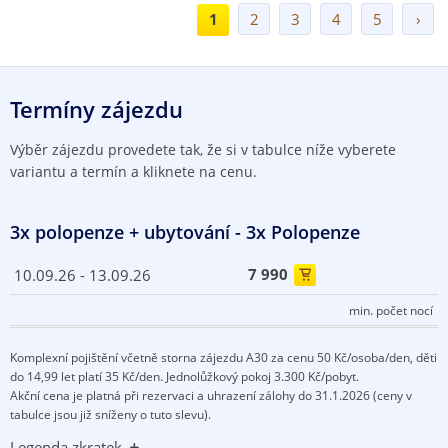
1
2
3
4
5
›
Termíny zájezdu
Výběr zájezdu provedete tak, že si v tabulce níže vyberete
variantu a termín a kliknete na cenu.
3x polopenze + ubytování - 3x Polopenze
7 990
10.09.26 - 13.09.26

min. počet nocí
Komplexní pojištění včetně storna zájezdu A30 za cenu 50 Kč/osoba/den, děti
do 14,99 let platí 35 Kč/den. Jednolůžkový pokoj 3.300 Kč/pobyt.
Akční cena je platná při rezervaci a uhrazení zálohy do 31.1.2026 (ceny v
tabulce jsou již sníženy o tuto slevu).
Legenda zkratek