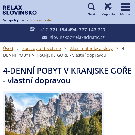


Ve spolupráci s
Relax adriatic

+420
721 154 494, 777 147 717
slovinsko@relaxadriatic.cz

Úvod
Zájezdy a dovolené
Akční nabídky a slevy
4-



DENNÍ POBYT V KRANJSKE GOŘE - vlastní dopravou
4-DENNÍ POBYT V KRANJSKE GOŘE
- vlastní dopravou