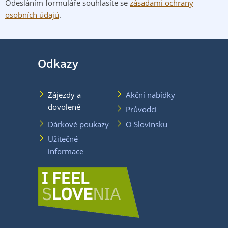
Odesláním formuláře souhlasíte se
zásadami ochrany
osobních údajů
.
Odkazy
Zájezdy a
Akční nabídky
dovolené
Průvodci
Dárkové poukazy
O Slovinsku
Užitečné
informace