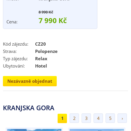
8 990 Kč
7 990 Kč
Cena:
Kód zájezdu:
CZ20
Strava:
Polopenze
Typ zájezdu:
Relax
Ubytování:
Hotel
Nezávazně objednat
KRANJSKA GORA
1
2
3
4
5
›