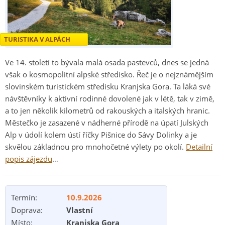
TURISTIKA V ALPÁCH
Ve 14. století to bývala malá osada pastevců, dnes se jedná
však o kosmopolitní alpské středisko. Řeč je o nejznámějším
slovinském turistickém středisku Kranjska Gora. Ta láká své
návštěvníky k aktivní rodinné dovolené jak v létě, tak v zimě,
a to jen několik kilometrů od rakouských a italských hranic.
Městečko je zasazené v nádherné přírodě na úpatí Julských
Alp v údolí kolem ústí říčky Pišnice do Sávy Dolinky a je
skvělou základnou pro mnohočetné výlety po okolí.
Detailní
popis zájezdu
…
Termín:
10.9.2026
Doprava:
Vlastní
Místo:
Kranjska Gora