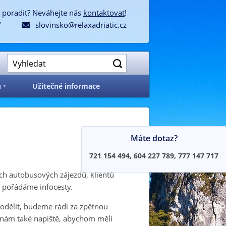
 poradit? Neváhejte nás
kontaktovat
!
7
slovinsko@relaxadriatic.cz

u
Užitečné informace
Máte dotaz?
721 154 494, 604 227 789, 777 147 717
ých autobusových zájezdů, klientů
é pořádáme infocesty.
 podělit, budeme rádi za zpětnou
i, nám také napiště, abychom měli