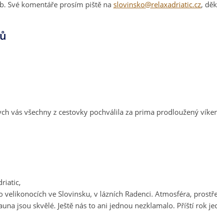
eb. Své komentáře prosím piště na
slovinsko@relaxadriatic.cz
, dě
tů
ch vás všechny z cestovky pochválila za prima prodloužený víken
riatic,
velikonocích ve Slovinsku, v lázních Radenci. Atmosféra, prostřed
una jsou skvělé. Ještě nás to ani jednou nezklamalo. Příští rok 