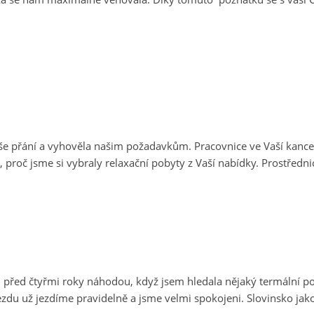
še přání a vyhověla našim požadavkům. Pracovnice ve Vaší kancel
, proč jsme si vybraly relaxační pobyty z Vaší nabídky. Prostředni
 před čtyřmi roky náhodou, když jsem hledala nějaký termální pob
ezdu už jezdíme pravidelně a jsme velmi spokojeni. Slovinsko jak