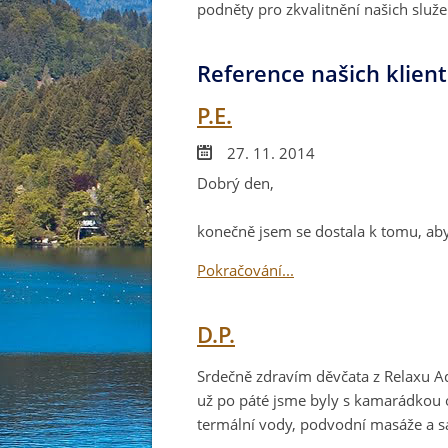
podněty pro zkvalitnění našich služ
Reference našich klien
P.E.
27. 11. 2014
Dobrý den,
konečně jsem se dostala k tomu, aby
Pokračování...
D.P.
Srdečně zdravím děvčata z Relaxu Ad
už po páté jsme byly s kamarádkou o 
termální vody, podvodní masáže a sa