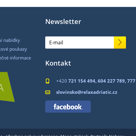
Newsletter
í nabídky
kové poukazy
ečné informace
Kontakt
+420
721 154 494, 604 227 789, 777

slovinsko@relaxadriatic.cz
