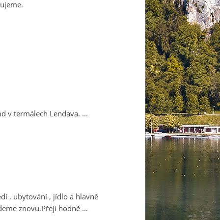
kujeme.
d v termálech Lendava. ...
í , ubytování , jídlo a hlavně
jedeme znovu.Přeji hodně …