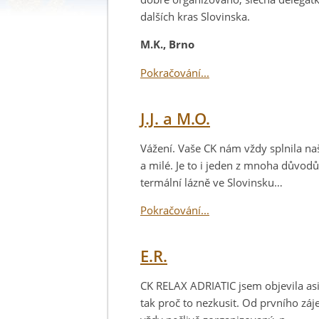
dalších kras Slovinska.
M.K., Brno
Pokračování...
J.J. a M.O.
Vážení. Vaše CK nám vždy splnila na
a milé. Je to i jeden z mnoha důvodů
termální lázně ve Slovinsku…
Pokračování...
E.R.
CK RELAX ADRIATIC jsem objevila asi
tak proč to nezkusit. Od prvního záj