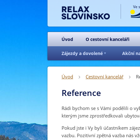
Ve 
Úvod
O cestovní kanceláři
Zájezdy a dovolené
Akční n
Úvod
Cestovní kancelář
R


Reference
Rádi bychom se s Vámi podělili o vy
kterým jsme zprostředkovali ubytová
Pokud jste i Vy byli účastníkem záje
vazbu. Pozitivní zpětná vazba nás vž