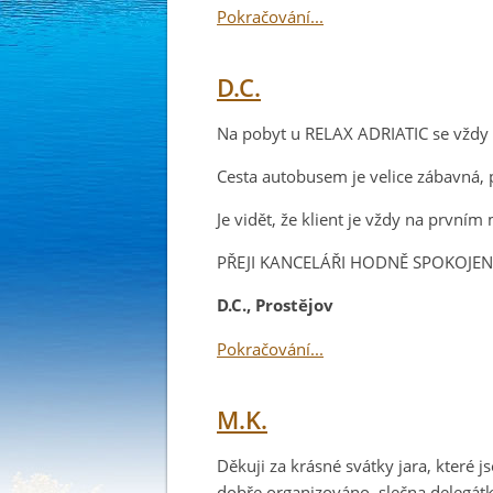
Pokračování...
D.C.
Na pobyt u RELAX ADRIATIC se vždy v
Cesta autobusem je velice zábavná, 
Je vidět, že klient je vždy na prvním 
PŘEJI KANCELÁŘI HODNĚ SPOKOJEN
D.C., Prostějov
Pokračování...
M.K.
Děkuji za krásné svátky jara, které 
dobře organizováno, slečna delegát