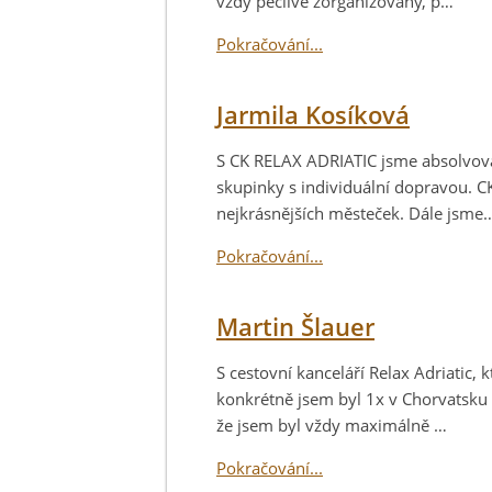
vždy pečlivě zorganizovaný, p…
Pokračování...
Jarmila Kosíková
S CK RELAX ADRIATIC jsme absolvovali
skupinky s individuální dopravou. CK
nejkrásnějších městeček. Dále jsme
Pokračování...
Martin Šlauer
S cestovní kanceláří Relax Adriatic, 
konkrétně jsem byl 1x v Chorvatsku 
že jsem byl vždy maximálně …
Pokračování...