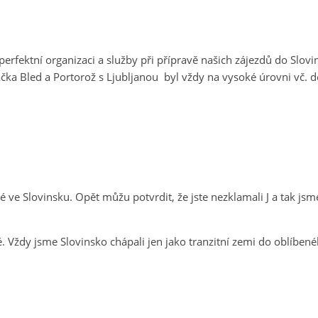
erfektní organizaci a služby při přípravě našich zájezdů do Slovi
ačka Bled a Portorož s Ljubljanou byl vždy na vysoké úrovni vč. d
é ve Slovinsku. Opět můžu potvrdit, že jste nezklamali J a tak js
. Vždy jsme Slovinsko chápali jen jako tranzitní zemi do oblíben