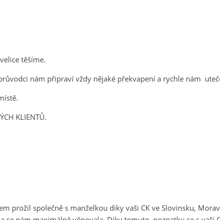
elice těšíme.
průvodci nám připraví vždy nějaké překvapení a rychle nám uteč
místě.
ÝCH KLIENTŮ.
jsem prožil společně s manželkou diky vaši CK ve Slovinsku, Mora
ka se nám maximálně věnovala. Diky tomuto poznatku se s vaši 