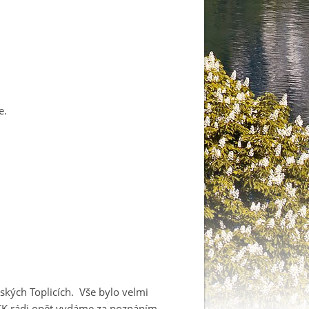
e.
vských Toplicích. Vše bylo velmi
CK rádi opět vydáme za poznáním