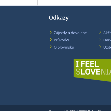
Odkazy
Zájezdy a dovolené
Akčn
Průvodci
Dár
O Slovinsku
Užit