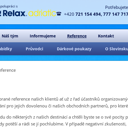
spolupráci s
Potřebujete

+420
721 154 494, 777 147 71
Náš tým
Informujeme
Reference
Kontakt
abídky
Průvodci
Dárkové poukazy
O Slovinsk
eference
brané reference našich klientů ať už z řad účastníků organizovan
ní pro jejich dovolenou či našich obchodních partnerů, pro kter
zdu do některých z našich destinácí a chtěli byste se o své pocity
dy potěší a rádi se jí pochlubíme. V případě negativní zkušenost