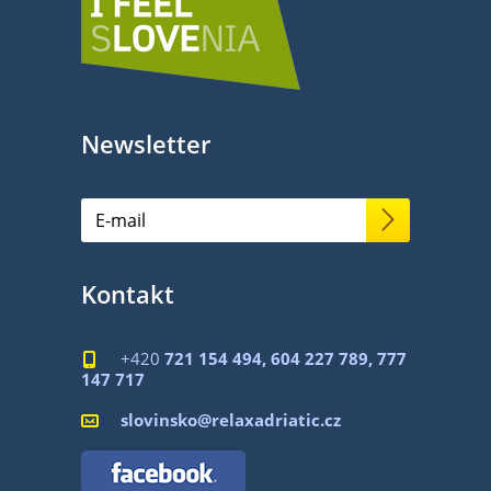
Newsletter
Kontakt
+420
721 154 494, 604 227 789, 777

147 717
slovinsko@relaxadriatic.cz
