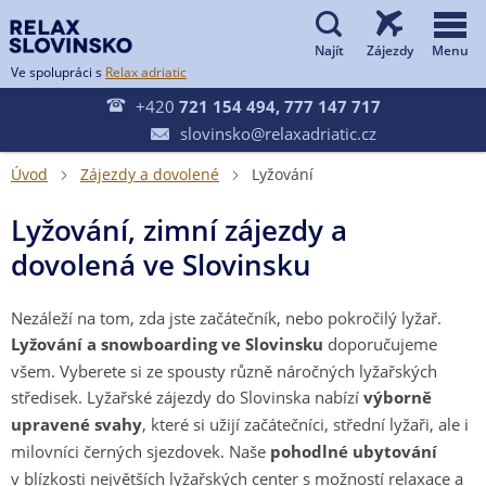


Ve spolupráci s
Relax adriatic

+420
721 154 494, 777 147 717
slovinsko@relaxadriatic.cz

Úvod
Zájezdy a dovolené
Lyžování


Lyžování, zimní zájezdy a
dovolená ve Slovinsku
Nezáleží na tom, zda jste začátečník, nebo pokročilý lyžař.
Lyžování a snowboarding ve Slovinsku
doporučujeme
všem. Vyberete si ze spousty různě náročných lyžařských
středisek. Lyžařské zájezdy do Slovinska nabízí
výborně
upravené svahy
, které si užijí začátečníci, střední lyžaři, ale i
milovníci černých sjezdovek. Naše
pohodlné ubytování
v blízkosti největších lyžařských center s možností relaxace a