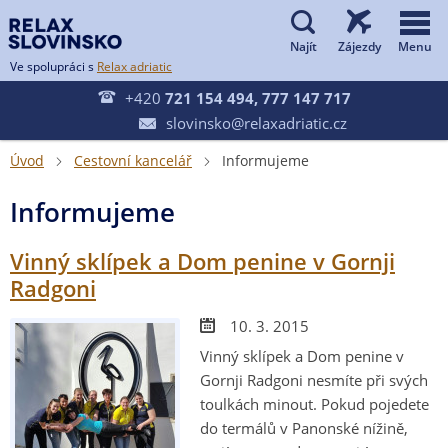


Ve spolupráci s
Relax adriatic

+420
721 154 494, 777 147 717
slovinsko@relaxadriatic.cz

Úvod
Cestovní kancelář
Informujeme


Informujeme
Vinný sklípek a Dom penine v Gornji
Radgoni
10. 3. 2015
Vinný sklípek a Dom penine v
Gornji Radgoni nesmíte při svých
toulkách minout. Pokud pojedete
do termálů v Panonské nížině,