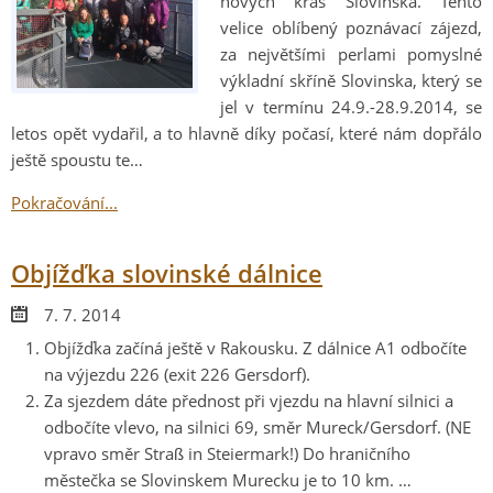
nových krás Slovinska. Tento
velice oblíbený poznávací zájezd,
za největšími perlami pomyslné
výkladní skříně Slovinska, který se
jel v termínu 24.9.-28.9.2014, se
letos opět vydařil, a to hlavně díky počasí, které nám dopřálo
ještě spoustu te…
Pokračování...
Objížďka slovinské dálnice
7. 7. 2014
Objížďka začíná ještě v Rakousku. Z dálnice A1 odbočíte
na výjezdu 226 (exit 226 Gersdorf).
Za sjezdem dáte přednost při vjezdu na hlavní silnici a
odbočíte vlevo, na silnici 69, směr Mureck/Gersdorf. (NE
vpravo směr Straß in Steiermark!) Do hraničního
městečka se Slovinskem Murecku je to 10 km. …