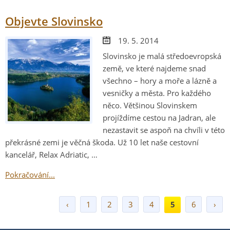
Objevte Slovinsko
19. 5. 2014
Slovinsko je malá středoevropská
země, ve které najdeme snad
všechno – hory a moře a lázně a
vesničky a města. Pro každého
něco. Většinou Slovinskem
projíždíme cestou na Jadran, ale
nezastavit se aspoň na chvíli v této
překrásné zemi je věčná škoda. Už 10 let naše cestovní
kancelář, Relax Adriatic, …
Pokračování...
‹
1
2
3
4
5
6
›