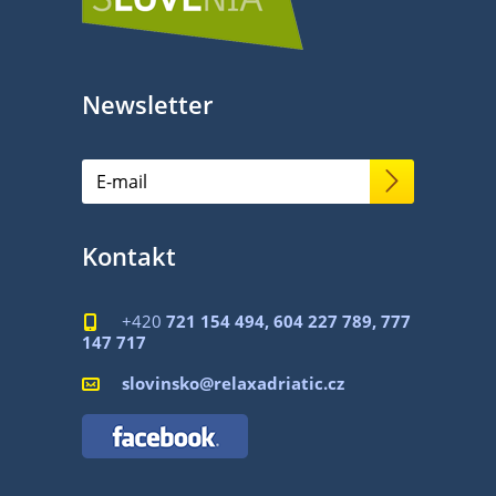
Newsletter
Kontakt
+420
721 154 494, 604 227 789, 777

147 717
slovinsko@relaxadriatic.cz
