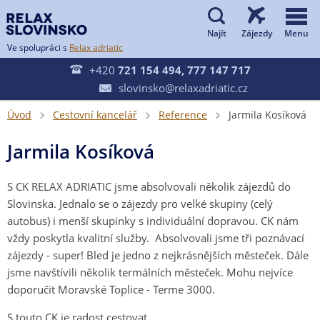


Ve spolupráci s
Relax adriatic

+420
721 154 494, 777 147 717
slovinsko@relaxadriatic.cz

Úvod
Cestovní kancelář
Reference
Jarmila Kosíková



Jarmila Kosíková
S CK RELAX ADRIATIC jsme absolvovali několik zájezdů do
Slovinska. Jednalo se o zájezdy pro velké skupiny (celý
autobus) i menší skupinky s individuální dopravou. CK nám
vždy poskytla kvalitní služby. Absolvovali jsme tři poznávací
zájezdy - super! Bled je jedno z nejkrásnějších městeček. Dále
jsme navštívili několik termálních městeček. Mohu nejvíce
doporučit Moravské Toplice - Terme 3000.
S touto CK je radost cestovat.