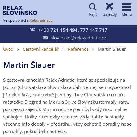


Ve spolupráci s
Relax adriatic

+420
721 154 494, 777 147 717
slovinsko@relaxadriatic.cz

Úvod
Cestovní kancelář
Reference
Martin Šlauer



Martin Šlauer
S cestovní kanceláří Relax Adriatic, která se specializuje na
Jadran (Chorvatsko a Slovinsko a další země) jsem vycestoval
již několikrát, konkrétně jsem byl 1x v Chorvatsku u moře,
městečko Biograd na Moru a 3x ve Slovinsku (termály, rafty,
poznávací zájezd). Musím říct, že jsem byl vždy maximálně
spokojen. Holky z cestovky se o nás vždy dobře postaraly,
všechno info dodaly v předstihu, vždy ochotně poradily nebo
pomohly, pokud bylo potřeba.