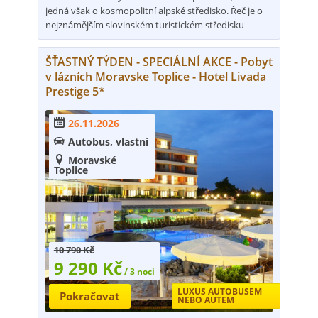
jedná však o kosmopolitní alpské středisko. Řeč je o
nejznámějším slovinském turistickém středisku
Kranjska Gora. Ta láká své návštěvníky k aktivní
rodinné dovolené jak v létě, tak v zimě, a to jen
ŠŤASTNÝ TÝDEN - SPECIÁLNÍ AKCE - Pobyt
několik kilometrů od rakouských a italských hranic.
v lázních Moravske Toplice - Hotel Livada
Městečko je zasazené v nádherné přírodě na úpatí
Prestige 5*
Julských Alp v údolí kolem ústí říčky Pišnice do Sávy
Dolinky a je skvělou základnou pro mnohočetné
26.11.2026

výlety po okolí.
Autobus, vlastní

Moravské

Toplice
10 790 Kč
9 290 Kč
/ 3 noci
LUXUS AUTOBUSEM
Pokračovat
NEBO AUTEM