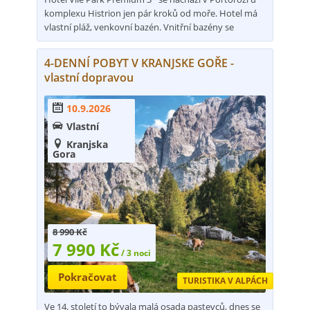
komplexu Histrion jen pár kroků od moře. Hotel má
vlastní pláž, venkovní bazén. Vnitřní bazény se
nacházejí v hotelu Histrion 4*. Vile Park Premium 3*
nabízí i dětské hřiště a mini klub. V komplexu je k
4-DENNÍ POBYT V KRANJSKE GOŘE -
dispozici velký termální park TERMARIS s vyhřívanou
vlastní dopravou
mořskou vodou.
10.9.2026

Vlastní

Kranjska

Gora
8 990 Kč
7 990 Kč
/ 3 noci
Pokračovat
TURISTIKA V ALPÁCH
Ve 14. století to bývala malá osada pastevců, dnes se