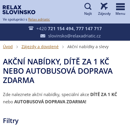


Ve spolupráci s
Relax adriatic

+420
721 154 494, 777 147 717
slovinsko@relaxadriatic.cz

Úvod
Zájezdy a dovolené
Akční nabídky a slevy


AKČNÍ NABÍDKY, DÍTĚ ZA 1 KČ
NEBO AUTOBUSOVÁ DOPRAVA
ZDARMA
Zde naleznete akční nabídky, speciální akce
DÍTĚ ZA 1 KČ
nebo
AUTOBUSOVÁ DOPRAVA ZDARMA!
Filtry