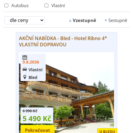
Autobus
Vlastní
Vzestupně
Sestupně


AKČNÍ NABÍDKA - Bled - Hotel Ribno 4*
VLASTNÍ DOPRAVOU

9.8.2036
Vlastní

Bled

6 990 Kč
5 490 Kč
Pokračovat
U BLEDU