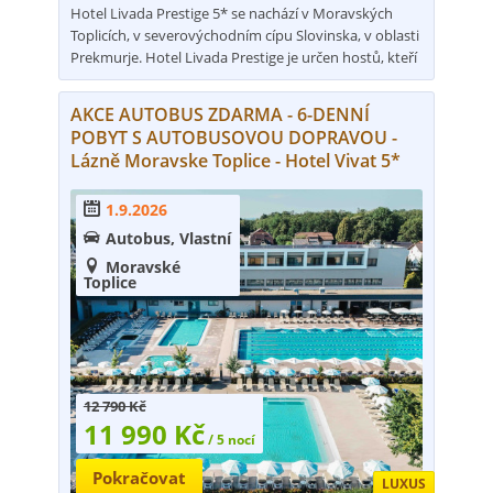
Hotel Livada Prestige 5* se nachází v Moravských
Toplicích, v severovýchodním cípu Slovinska, v oblasti
Prekmurje. Hotel Livada Prestige je určen hostů, kteří
si na dovolené přejí odpočinout a udělat něco pro své
zdraví. Monho hostů hotelu Termal využívá služby
AKCE AUTOBUS ZDARMA - 6-DENNÍ
terapeutačního centra Thermalium, jeho služby jsou
POBYT S AUTOBUSOVOU DOPRAVOU -
svázané s účinky černé termominerální vody. V hotelu
Lázně Moravske Toplice - Hotel Vivat 5*
je proto oceňován hlavně klid, proto je hotelová
atmosféra i atmosféra příjemná a uklidňující. Hotel
1.9.2026

nabízí nespočet vodních cvičení a programů pro
udržení zdraví a dobrého životního stylu.
Autobus, Vlastní

Všechny bazény v hotelu a v TERME 3000 mají
Moravské

termominerální vodu s léčivými účinky. Voda v
Toplice
bazénech je filtrovaná a chlorovaná. Voda v černých
bazénech není filtrovaná a není chlorovaná.
12 790 Kč
11 990 Kč
/ 5 nocí
Pokračovat
LUXUS