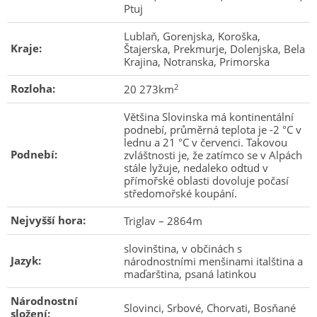
Ptuj
Lublaň, Gorenjska, Koroška,
Kraje:
Štajerska, Prekmurje, Dolenjska, Bela
Krajina, Notranska, Primorska
Rozloha:
2
20 273km
Většina Slovinska má kontinentální
podnebí, průměrná teplota je -2 °C v
lednu a 21 °C v červenci. Takovou
Podnebí:
zvláštnosti je, že zatímco se v Alpách
stále lyžuje, nedaleko odtud v
přímořské oblasti dovoluje počasí
středomořské koupání.
Nejvyšší hora:
Triglav – 2864m
slovinština, v občinách s
Jazyk:
národnostními menšinami italština a
maďarština, psaná latinkou
Národnostní
Slovinci, Srbové, Chorvati, Bosňané
složení: