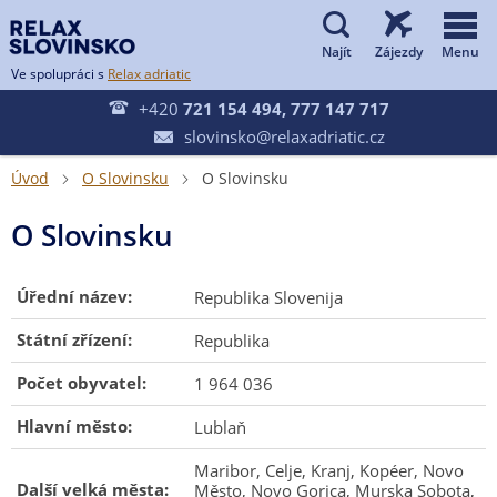


Ve spolupráci s
Relax adriatic

+420
721 154 494, 777 147 717
slovinsko@relaxadriatic.cz

Úvod
O Slovinsku
O Slovinsku


O Slovinsku
Úřední název:
Republika Slovenija
Státní zřízení:
Republika
Počet obyvatel:
1 964 036
Hlavní město:
Lublaň
Maribor, Celje, Kranj, Kopéer, Novo
Další velká města:
Město, Novo Gorica, Murska Sobota,