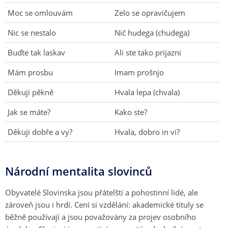
Moc se omlouvám
Zelo se opravičujem
Nic se nestalo
Nič hudega (chudega)
Buďte tak laskav
Ali ste tako prijazni
Mám prosbu
Imam prošnjo
Děkuji pěkně
Hvala lepa (chvala)
Jak se máte?
Kako ste?
Děkuji dobře a vy?
Hvala, dobro in vi?
Národní mentalita slovinců
Obyvatelé Slovinska jsou přátelští a pohostinní lidé, ale
zároveň jsou i hrdí. Cení si vzdělání: akademické tituly se
běžně používají a jsou považovány za projev osobního