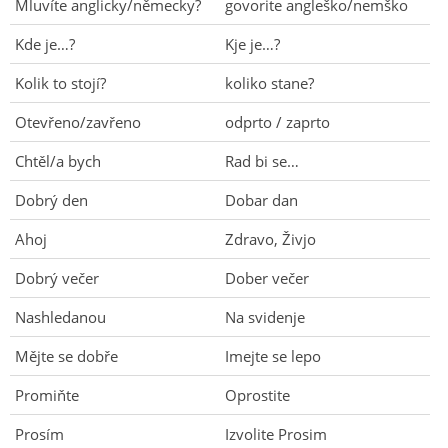
Mluvíte anglicky/německy?
govorite angleško/nemško
Kde je…?
Kje je…?
Kolik to stojí?
koliko stane?
Otevřeno/zavřeno
odprto / zaprto
Chtěl/a bych
Rad bi se…
Dobrý den
Dobar dan
Ahoj
Zdravo, Živjo
Dobrý večer
Dober večer
Nashledanou
Na svidenje
Mějte se dobře
Imejte se lepo
Promiňte
Oprostite
Prosím
Izvolite Prosim