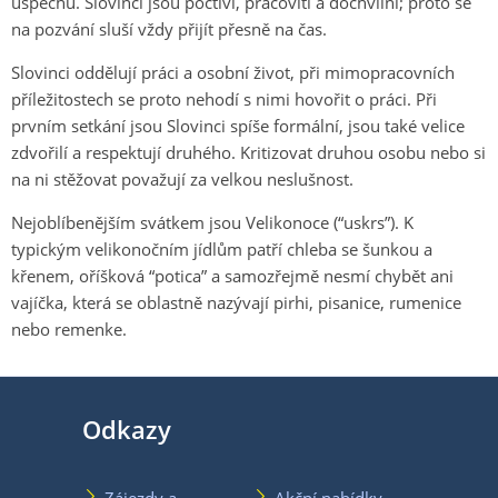
úspěchu. Slovinci jsou poctiví, pracovití a dochvilní; proto se
na pozvání sluší vždy přijít přesně na čas.
Slovinci oddělují práci a osobní život, při mimopracovních
příležitostech se proto nehodí s nimi hovořit o práci. Při
prvním setkání jsou Slovinci spíše formální, jsou také velice
zdvořilí a respektují druhého. Kritizovat druhou osobu nebo si
na ni stěžovat považují za velkou neslušnost.
Nejoblíbenějším svátkem jsou Velikonoce (“uskrs”). K
typickým velikonočním jídlům patří chleba se šunkou a
křenem, oříšková “potica” a samozřejmě nesmí chybět ani
vajíčka, která se oblastně nazývají pirhi, pisanice, rumenice
nebo remenke.
Odkazy