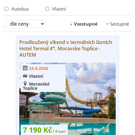
Autobus
Vlastní
Vzestupně
Sestupně


Prodloužený víkend v termálních lázních
Hotel Termal 4*, Moravske Toplice -
AUTEM
24.9.2026

Vlastní

Moravské

Toplice
7 190 Kč
/ 4 noci