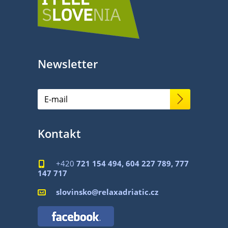
Newsletter
Kontakt
+420
721 154 494, 604 227 789, 777

147 717
slovinsko@relaxadriatic.cz
