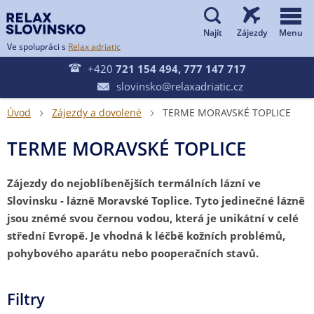


Ve spolupráci s
Relax adriatic

+420
721 154 494, 777 147 717
slovinsko@relaxadriatic.cz

Úvod
Zájezdy a dovolené
TERME MORAVSKÉ TOPLICE


TERME MORAVSKÉ TOPLICE
Zájezdy do nejoblíbenějších termálních lázní ve
Slovinsku - lázně Moravské Toplice. Tyto jedinečné lázně
jsou znémé svou černou vodou, která je unikátní v celé
střední Evropě. Je vhodná k léčbě kožních problémů,
pohybového aparátu nebo pooperačních stavů.
Filtry