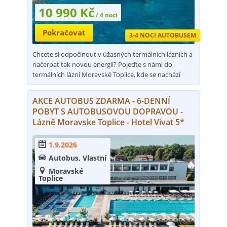
10 990 Kč
/ 4 noci
Pokračovat
3-4 NOCI AUTOBUSEM
Chcete si odpočinout v úžasných termálních lázních a
načerpat tak novou energii? Pojeďte s námi do
termálních lázní Moravské Toplice, kde se nachází
nezapomenutý aquapark s unikátní černou termální
vodou TERME 3000!!!
AKCE AUTOBUS ZDARMA - 6-DENNÍ
Tyto lázně se nachází kousek za rakouskými
POBYT S AUTOBUSOVOU DOPRAVOU -
hranicemi a jejich vznik se datuje do 50. let 20. století.
Lázně Moravske Toplice - Hotel Vivat 5*
Tyto přírodní prameny byly objeveny během
pokusných vrtů při hledání černého zlata – ropy.
1.9.2026

Místo ropy však vytryskla unikátní černá termální
voda, která vyvěrá z hloubky 1500 m pod povrchem a
Autobus, Vlastní

při prameni má 72°C. Aby byla vhodná ke koupání,
Moravské

tak se musí ochlazovat na teplotu vody 38-39°C.
Toplice
Všechny bazény v hotelu a v TERME 3000 mají
termominerální vodu s léčivými účinky. Voda v
bazénech je filtrovaná a chlorovaná. Voda v černých
bazénech není filtrovaná a není chlorovaná.