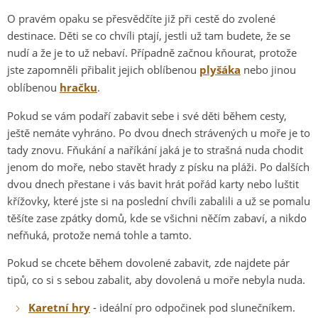
O pravém opaku se přesvědčíte již při cestě do zvolené
destinace. Děti se co chvíli ptají, jestli už tam budete, že se
nudí a že je to už nebaví. Případně začnou kňourat, protože
jste zapomněli přibalit jejich oblíbenou
plyšáka
nebo jinou
oblíbenou
hračku
.
Pokud se vám podaří zabavit sebe i své děti během cesty,
ještě nemáte vyhráno. Po dvou dnech strávených u moře je to
tady znovu. Fňukání a naříkání jaká je to strašná nuda chodit
jenom do moře, nebo stavět hrady z písku na pláži. Po dalších
dvou dnech přestane i vás bavit hrát pořád karty nebo luštit
křížovky, které jste si na poslední chvíli zabalili a už se pomalu
těšíte zase zpátky domů, kde se všichni něčím zabaví, a nikdo
nefňuká, protože nemá tohle a tamto.
Pokud se chcete během dovolené zabavit, zde najdete pár
tipů, co si s sebou zabalit, aby dovolená u moře nebyla nuda.
Karetní hry
- ideální pro odpočinek pod slunečníkem.