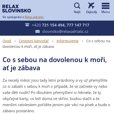


Ve spolupráci s
Relax adriatic

+420
721 154 494, 777 147 717
slovinsko@relaxadriatic.cz

Úvod
Cestovní kancelář
Informujeme
Co s sebou na



dovolenou k moři, ať je zábava
Co s sebou na dovolenou k moři,
ať je zábava
Za necelý měsíc jsou tady letní prázdniny a vy už přemýšlíte
co si zabalit s sebou k moři v případě, že se začnete vy nebo
vaše děti nudit? Po dlouhém přemýšlení si řeknete, že ty
obyčejné karty, co leží doma ve skříni, budou stačit a že
menším ratolestem pořídíte jenom pár věcí na písek a bude o
zábavu postaráno.