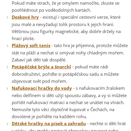
Pokud máte strach, že je omylem namočíte, zkuste se
poohlédnout po voděodolných kartách.
Deskové hry
- existují i speciální cestovní verze, které
jsou malé a nevyžadují tolik prostoru k jejich hraní.
Většinou jsou figurky magnetické, aby dobře držely na
hrací ploše.
Plážový soft tenis
- tato hra je příjemná, protože můžete
stát na pláži a nechat si omývat nohy chladným mořem.
Zabaví jak děti tak dospělé.
Potápěčské brýle a šnorchl
- pokud máte rádi
dobrodružství, pořiďte si potápěčskou sadu a můžete
objevovat svět pod mořem.
Nafukovací hračky do vody
- s nafukovacím žralokem
nebo delfínem si děti užijí spoustu zábavy, a vy si můžete
pořídit nafukovací matraci a nechat se unášet na vlnách.
Nemusíte tyto věci zbytečně kupovat v Čechách, na
dovolené je pořídíte na každém rohu.
Dětské hračky na písek a zahradu
- nechte si děti hrát
v písku, aby mohly postavit obrovskou pevnost nebo