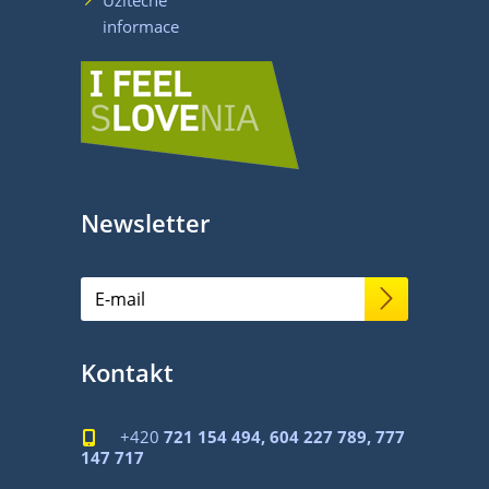
informace
Newsletter
Kontakt
+420
721 154 494, 604 227 789, 777

147 717