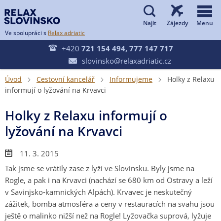


Ve spolupráci s
Relax adriatic

+420
721 154 494, 777 147 717
slovinsko@relaxadriatic.cz

Úvod
Cestovní kancelář
Informujeme
Holky z Relaxu



informují o lyžování na Krvavci
Holky z Relaxu informují o
lyžování na Krvavci
11. 3. 2015
Tak jsme se vrátily zase z lyží ve Slovinsku. Byly jsme na
Rogle, a pak i na Krvavci (nachází se 680 km od Ostravy a leží
v Savinjsko-kamnických Alpách). Krvavec je neskutečný
zážitek, bomba atmosféra a ceny v restauracích na svahu jsou
ještě o malinko nižší než na Rogle! Lyžovačka suprová, lyžuje