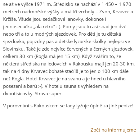
se až ve výšce 1971 m. Středisko se nachází v 1 450 – 1 970
metrech nadmořské výšky a má tři vrcholy – Zvoh, Krvavec a
Kržiše. Všude jsou sedačkové lanovky, dokonce i
jednosedačka „ala retro“ :-). Pomy jsou tu asi snad jen dvě
nebo tři a to u modrých sjezdovek. Pro děti je tu dětská
sjezdovka, pojízdný pás a dětské lyžařské školky nejlepší ve
Slovinsku. Také je zde nejvíce červených a černých sjezdovek,
celkem 30 km (Rogla má jen 15 km). Když zvážím to, že
některá střediska na ledovcích v Rakousku mají jen 20-30 km,
tak na 4 dny Krvavec bohatě stačí!!! Je to jen o 100 km dále
než Rogla. Hotel Krvavec je na svahu a je hned u hlavního
posezení a barů :-). V hotelu sauna s výhledem na
dvoutisícovky. Strava super.
V porovnání s Rakouskem se tady lyžuje úplně za jiné peníze!
Zpět na Informujeme